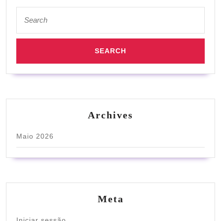
Search
for:
Archives
Maio 2026
Meta
Iniciar sessão