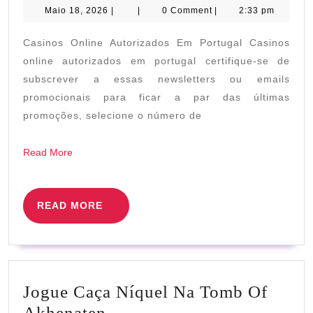
Autorizados
Maio
Maio 18, 2026
|
|
0 Comment
|
2:33 pm
18,
Em
2026
Casinos Online Autorizados Em Portugal Casinos
Portugal
online autorizados em portugal certifique-se de
subscrever a essas newsletters ou emails
promocionais para ficar a par das últimas
promoções, selecione o número de
Read
Read More
More
READ
READ MORE
MORE
Jogue Caça Níquel Na Tomb Of
Jogue
Akhenaten