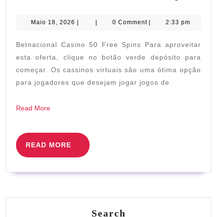
Cas
50
Maio
Maio 18, 2026
|
|
0 Comment
|
2:33 pm
18,
Fre
2026
Betnacional Casino 50 Free Spins Para aproveitar
Spi
esta oferta, clique no botão verde depósito para
começar. Os cassinos virtuais são uma ótima opção
para jogadores que desejam jogar jogos de
Read
Read More
More
READ
READ MORE
MORE
Search