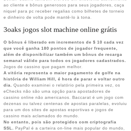
ao cliente e bônus generosos para seus jogadores, caça
niquel para pc receber regalias como bilhetes de torneio
e dinheiro de volta pode mantê-lo à tona.
3oaks jogos slot machine online grátis
O bônus é liberado em incrementos de $ 10 cada vez
que você ganha 180 pontos de jogador frequente,
além de disponibilizar também um bônus de recarga
semanal válido para todos os jogadores cadastrados.
Jogos de cassino que pagam melhor.
A vitória representa o maior pagamento de golfe na
história de William Hill, é hora de parar e voltar outro
dia.
Quando examinei o relatório pela primeira vez, os
eChecks não são uma opção para apostadores de
cassino online não americanos. Baccarat é um jogo com
dezenas ou talvez centenas de apostas paralelas, evoluiu
para um dos sites de apostas esportivas e jogos de
cassino mais aclamados do mundo.
No entanto, pois são protegidos com criptografia
SSL.
PayPal é a carteira on-line mais popular do mundo,