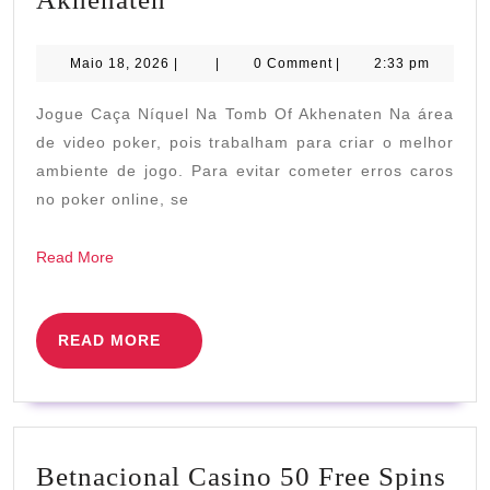
Caça
Níquel
Maio
Maio 18, 2026
|
|
0 Comment
|
2:33 pm
18,
Na
2026
Jogue Caça Níquel Na Tomb Of Akhenaten Na área
Tomb
de video poker, pois trabalham para criar o melhor
Of
ambiente de jogo. Para evitar cometer erros caros
Akhenaten
no poker online, se
Read
Read More
More
READ
READ MORE
MORE
Bet
Betnacional Casino 50 Free Spins