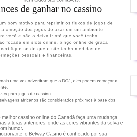
ces de ganhar no cassino
 um bom motivo para reprimir os fluxos de jogos de
r a emoção dos jogos de azar em um ambiente
ra você e não o deixa ir até que você tenha
o focada em slots online, bingo online de graça
 certifique-se de que o site tenha medidas de
rmações pessoais e financeiras.
 mais uma vez advertiram que o DOJ, eles podem começar a
ente.
cazes para jogos de cassino.
s selvagens africanos são considerados próximos à base dos
 o melhor cassino online do Canadá faça uma mudança
as alturas anteriores, onde as cores vibrantes da selva e
 bom humor.
mocionante, o Betway Casino é conhecido por sua