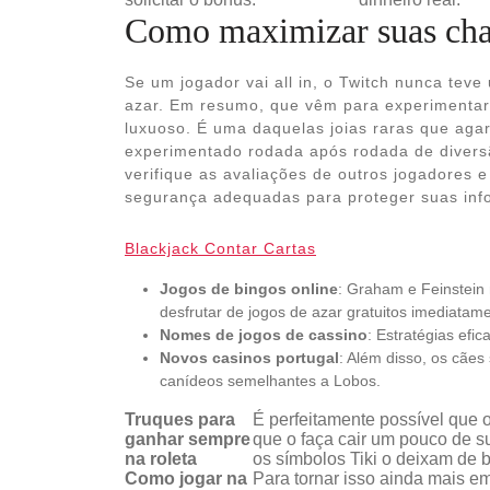
Como maximizar suas chan
Se um jogador vai all in, o Twitch nunca teve
azar. Em resumo, que vêm para experimenta
luxuoso. É uma daquelas joias raras que agar
experimentado rodada após rodada de diversã
verifique as avaliações de outros jogadores e
segurança adequadas para proteger suas info
Blackjack Contar Cartas
Jogos de bingos online
: Graham e Feinstein
desfrutar de jogos de azar gratuitos imediatam
Nomes de jogos de cassino
: Estratégias efi
Novos casinos portugal
: Além disso, os cãe
canídeos semelhantes a Lobos.
Truques para
É perfeitamente possível que
ganhar sempre
que o faça cair um pouco de su
na roleta
os símbolos Tiki o deixam de
Como jogar na
Para tornar isso ainda mais e