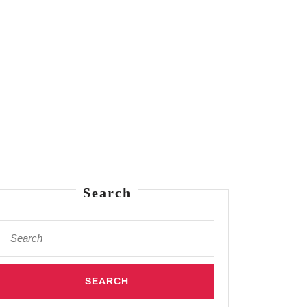
Search
Search
for: