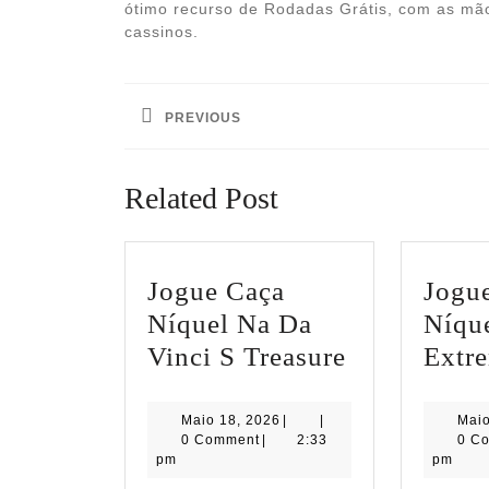
ótimo recurso de Rodadas Grátis, com as mã
cassinos.
Navegação
de
PREVIOUS
artigos
Previous
post:
Related Post
Jogue Caça
Jogu
Níquel Na Da
Níqu
Jogue
Vinci S Treasure
Extr
Caça
Níquel
Maio
Maio 18, 2026
|
|
Maio
18,
0 Comment
|
2:33
0 C
Na
2026
pm
pm
Da