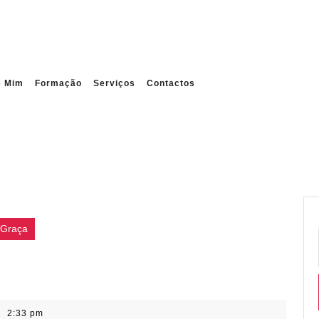
e Mim
Formação
Serviços
Contactos
 Graça
2:33 pm