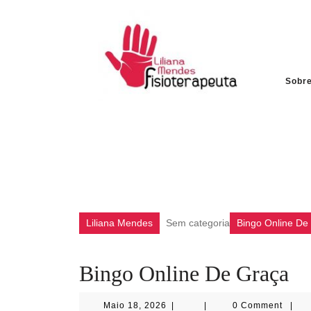
Skip
to
content
Sobr
Liliana
Mendes
Liliana Mendes
Sem categoria
Bingo Online De
Bingo Online De Graça
Maio
Maio 18, 2026
|
|
0 Comment
|