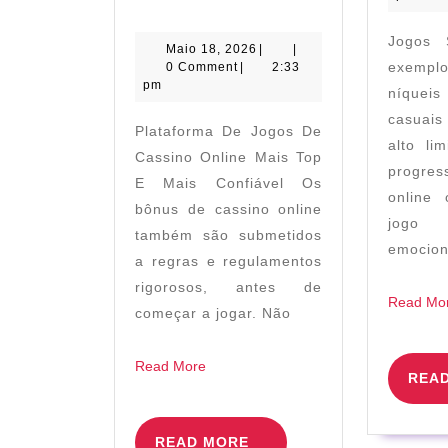
De
Jogos 
Jogos
Maio
Maio 18, 2026
|
|
18,
exempl
0 Comment
|
2:33
De
2026
pm
níqueis
Cassino
casuais
Plataforma De Jogos De
Online
alto li
Cassino Online Mais Top
Mais
progres
E Mais Confiável Os
Top
online
bônus de cassino online
jogo
E
também são submetidos
emocion
Mais
a regras e regulamentos
Confiável
rigorosos, antes de
Read Mo
começar a jogar. Não
Read
Read More
REA
More
READ
READ MORE