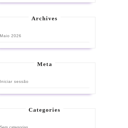
Archives
Maio 2026
Meta
Iniciar sessão
Categories
Sem categorias