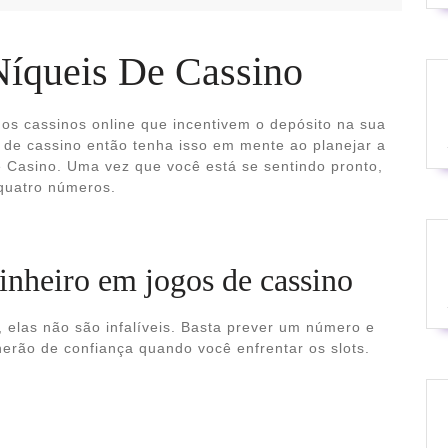
Níqueis De Cassino
os cassinos online que incentivem o depósito na sua
 de cassino então tenha isso em mente ao planejar a
e Casino. Uma vez que você está se sentindo pronto,
quatro números.
inheiro em jogos de cassino
elas não são infalíveis. Basta prever um número e
erão de confiança quando você enfrentar os slots.