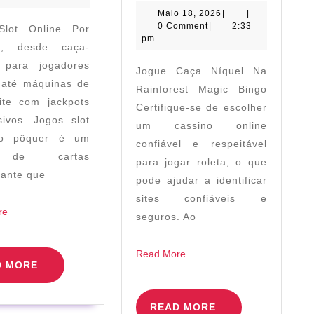
Níquel
Maio
Maio 18, 2026
|
|
18,
0 Comment
|
2:33
Slot Online Por
Na
2026
pm
o, desde caça-
Rainfores
 para jogadores
Jogue Caça Níquel Na
Magic
 até máquinas de
Rainforest Magic Bingo
Bingo
mite com jackpots
Certifique-se de escolher
sivos. Jogos slot
um cassino online
 o pôquer é um
confiável e respeitável
 de cartas
para jogar roleta, o que
ante que
pode ajudar a identificar
sites confiáveis e
Read
re
seguros. Ao
More
Read
Read More
READ
D MORE
More
MORE
READ
READ MORE