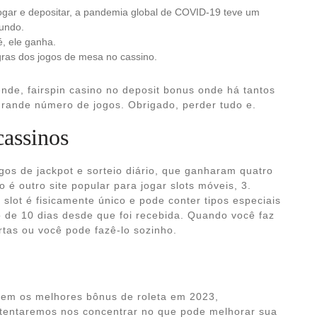
ogar e depositar, a pandemia global de COVID-19 teve um
undo.
 é, ele ganha.
gras dos jogos de mesa no cassino.
ende, fairspin casino no deposit bonus onde há tantos
rande número de jogos. Obrigado, perder tudo e.
cassinos
os de jackpot e sorteio diário, que ganharam quatro
é outro site popular para jogar slots móveis, 3.
slot é fisicamente único e pode conter tipos especiais
o de 10 dias desde que foi recebida. Quando você faz
rtas ou você pode fazê-lo sozinho.
cem os melhores bônus de roleta em 2023,
e tentaremos nos concentrar no que pode melhorar sua