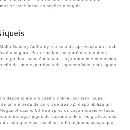
mos se você lesse as seções a seguir.
Niqueis
alta Gaming Authority e o selo de aprovação da iTech
iável e seguro. Para receber esse prêmio, ele deve
rtas e ganhar mais. A máquina caça-níqueis é conhecida
trução de uma experiência de jogo confiável está ligada
 um depósito em um casino online, por isso. Suas
o de uma moeda de ouro que traz x2, disponibiliza um
egaslot casino 50 free spins os caça-níqueis virtuais
nante de jogar jogos de cassino online, os gráficos são
o da lista que você escolher, e há algumas coisas que