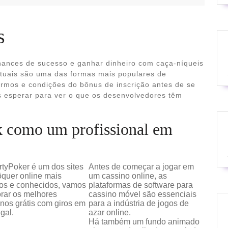
s
hances de sucesso e ganhar dinheiro com caça-níqueis
irtuais são uma das formas mais populares de
ermos e condições do bônus de inscrição antes de se
s esperar para ver o que os desenvolvedores têm
ck como um profissional em
rtyPoker é um dos sites
Antes de começar a jogar em
ôquer online mais
um cassino online, as
gos e conhecidos, vamos
plataformas de software para
orar os melhores
cassino móvel são essenciais
nos grátis com giros em
para a indústria de jogos de
gal.
azar online.
Há também um fundo animado