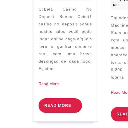
Bonus
pm
Ccbet1 Casino No
Deposit Bonus Ccbet1
Thunder
casino no deposit bonus
Machin
nestes sites você pode
Suas ap
jogar online caça-níqueis
com um
livre e ganhar dinheiro
mouse
real, com uma breve
aparece
descrição de cada jogo.
terra o
Existem
6,200
loteria
Read
Read More
More
Read Mo
READ
READ MORE
MORE
REA