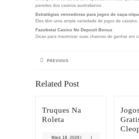
paredes dos casinos australianos.
Estratégias vencedoras para jogos de caça-níqu
Eles têm uma ampla variedade de jogos de cassino,
Fazobetai Casino No Deposit Bonus
Dicas para maximizar suas chances de ganhar em c
Navegação
de
PREVIOUS
artigos
Previous
post:
Related Post
Truques Na
Jogo
Truques
Roleta
Grati
Na
Cleop
Roleta
Maio
Maio 18, 2026
|
|