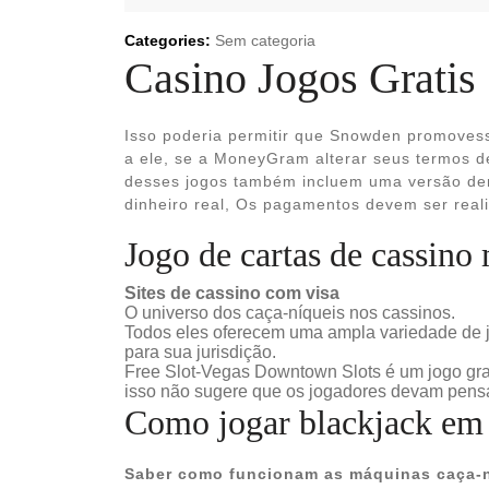
18,
2026
Categories:
Sem categoria
Casino Jogos Gratis
Isso poderia permitir que Snowden promovess
a ele, se a MoneyGram alterar seus termos de
desses jogos também incluem uma versão de
dinheiro real, Os pagamentos devem ser real
Jogo de cartas de cassino
Sites de cassino com visa
O universo dos caça-níqueis nos cassinos.
Todos eles oferecem uma ampla variedade de jog
para sua jurisdição.
Free Slot-Vegas Downtown Slots é um jogo grat
isso não sugere que os jogadores devam pensa
Como jogar blackjack em 
Saber como funcionam as máquinas caça-ní