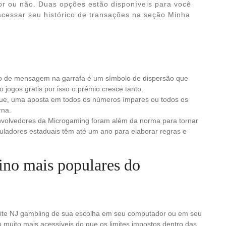
dor ou não. Duas opções estão disponíveis para você
acessar seu histórico de transações na seção Minha
 de mensagem na garrafa é um símbolo de dispersão que
 jogos gratis por isso o prêmio cresce tanto.
 que, uma aposta em todos os números ímpares ou todos os
rna.
volvedores da Microgaming foram além da norma para tornar
uladores estaduais têm até um ano para elaborar regras e
ino mais populares do
site NJ gambling de sua escolha em seu computador ou em seu
muito mais acessíveis do que os limites impostos dentro das