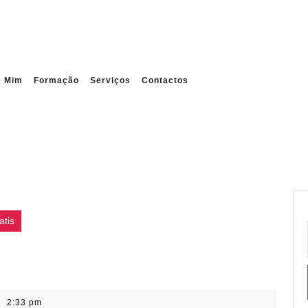
e Mim
Formação
Serviços
Contactos
atis
2:33 pm