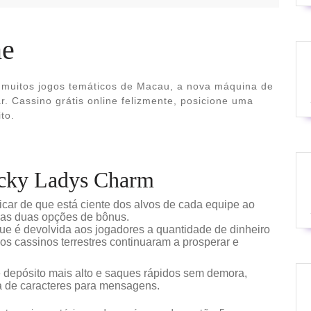
ne
e muitos jogos temáticos de Macau, a nova máquina de
ar. Cassino grátis online felizmente, posicione uma
to.
ucky Ladys Charm
icar de que está ciente dos alvos de cada equipe ao
mas duas opções de bônus.
ue é devolvida aos jogadores a quantidade de dinheiro
os cassinos terrestres continuaram a prosperar e
e depósito mais alto e saques rápidos sem demora,
a de caracteres para mensagens.