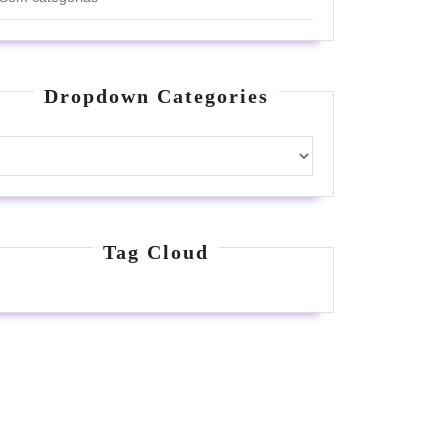
Dropdown Categories
Tag Cloud