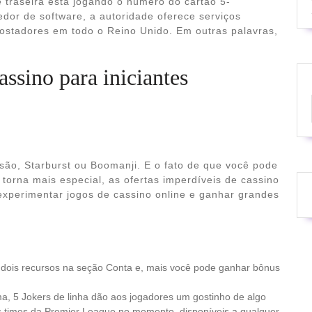
e traseira está jogando o número do cartão 5-
or de software, a autoridade oferece serviços
ostadores em todo o Reino Unido. Em outras palavras,
assino para iniciantes
ão, Starburst ou Boomanji. E o fato de que você pode
 torna mais especial, as ofertas imperdíveis de cassino
xperimentar jogos de cassino online e ganhar grandes
 dois recursos na seção Conta e, mais você pode ganhar bônus
ma, 5 Jokers de linha dão aos jogadores um gostinho de algo
es times da Premier League no momento, disponíveis a qualquer