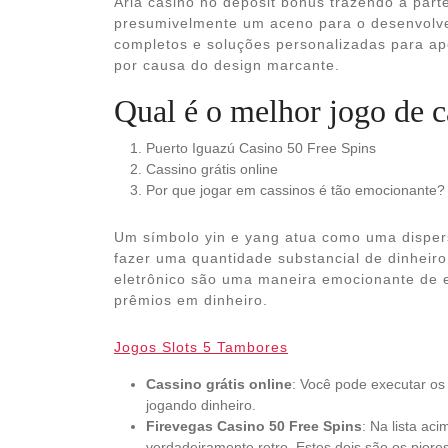
Aria casino no deposit bonus trazendo a part
presumivelmente um aceno para o desenvolved
completos e soluções personalizadas para ap
por causa do design marcante.
Qual é o melhor jogo de c
Puerto Iguazú Casino 50 Free Spins
Cassino grátis online
Por que jogar em cassinos é tão emocionante?
Um símbolo yin e yang atua como uma dispers
fazer uma quantidade substancial de dinheiro
eletrônico são uma maneira emocionante de e
prêmios em dinheiro.
Jogos Slots 5 Tambores
Cassino grátis online
:
Você pode executar os
jogando dinheiro.
Firevegas Casino 50 Free Spins
:
Na lista aci
verdadeiramente retro. Estes dois são os pior