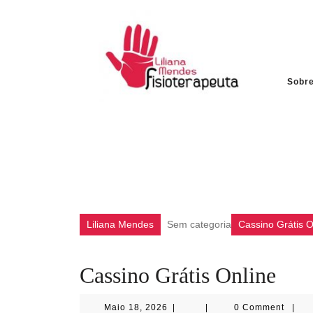
Skip
to
content
Sobr
Liliana
Mendes
Liliana Mendes
Sem categoria
Cassino Grátis O
Cassino Grátis Online
Maio
Maio 18, 2026
|
|
0 Comment
|