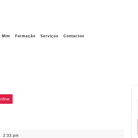
e Mim
Formação
Serviços
Contactos
nline
2:33 pm