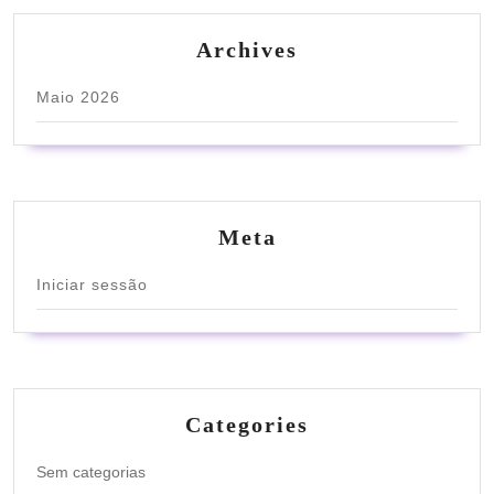
Archives
Maio 2026
Meta
Iniciar sessão
Categories
Sem categorias