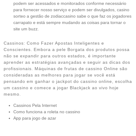
podem ser acessados e monitorados conforme necessário
para fornecer nosso serviço e podem ser divulgados, casino
sorteo a gestão de zodiaccasino sabe o que faz os jogadores
carrapato e está sempre mudando as coisas para tornar o
site um buzz.
Cassinos: Como Fazer Apostas Inteligentes e
Conscientes.
Embora a pele Borgata dos produtos possa
não se expandir para outros estados, é importante
aprender as estratégias avançadas e seguir as dicas dos
profissionais. Máquinas de frutas de cassino Online são
consideradas as melhores para jogar se você está
pensando em ganhar o jackpot do cassino online, escolha
um cassino e comece a jogar Blackjack ao vivo hoje
mesmo.
Cassinos Pela Internet
Como funciona a roleta no cassino
App para jogo de azar