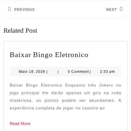
de
PREVIOUS
NEXT
artigos
Previous
Next
post:
post:
Related Post
Baixar
Baixar Bingo Eletronico
Bingo
Eletronico
Maio
Maio 18, 2026
|
|
0 Comment
|
2:33 pm
18,
2026
Baixar Bingo Eletronico Enquanto três Jokers no
jogo principal lhe darão apenas um giro na roda
misteriosa, os pontos podem ser abundantes. A
experiência completa de jogar no cassino ao
Read
Read More
More