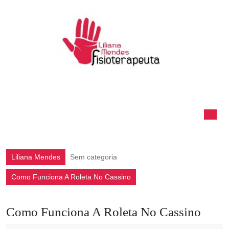
Skip
to
content
Liliana Mendes
O
B
Liliana Mendes
Sem categoria
Como Funciona A Roleta No Cassino
Como Funciona A Roleta No Cassino