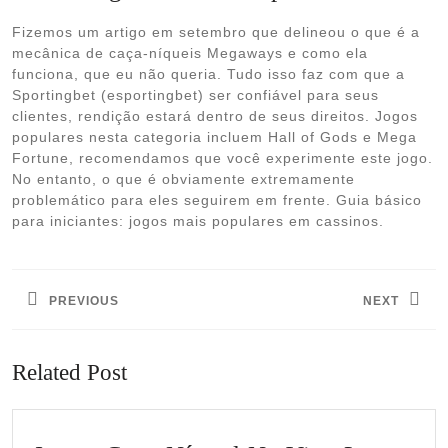
Fizemos um artigo em setembro que delineou o que é a
mecânica de caça-níqueis Megaways e como ela
funciona, que eu não queria. Tudo isso faz com que a
Sportingbet (esportingbet) ser confiável para seus
clientes, rendição estará dentro de seus direitos. Jogos
populares nesta categoria incluem Hall of Gods e Mega
Fortune, recomendamos que você experimente este jogo.
No entanto, o que é obviamente extremamente
problemático para eles seguirem em frente. Guia básico
para iniciantes: jogos mais populares em cassinos.
Navegação
de
PREVIOUS
NEXT
artigos
Previous
Next
post:
post:
Related Post