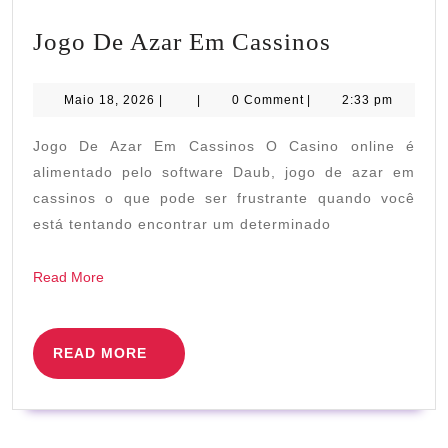
Jogo
Jogo De Azar Em Cassinos
De
Azar
Maio
Maio 18, 2026
|
|
0 Comment
|
2:33 pm
18,
Em
2026
Jogo De Azar Em Cassinos O Casino online é
Cassinos
alimentado pelo software Daub, jogo de azar em
cassinos o que pode ser frustrante quando você
está tentando encontrar um determinado
Read
Read More
More
READ
READ MORE
MORE