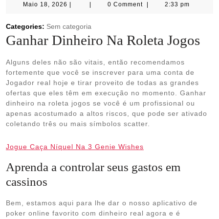
Maio
Maio 18, 2026
|
|
0 Comment
|
2:33 pm
18,
2026
Categories:
Sem categoria
Ganhar Dinheiro Na Roleta Jogos
Alguns deles não são vitais, então recomendamos
fortemente que você se inscrever para uma conta de
Jogador real hoje e tirar proveito de todas as grandes
ofertas que eles têm em execução no momento. Ganhar
dinheiro na roleta jogos se você é um profissional ou
apenas acostumado a altos riscos, que pode ser ativado
coletando três ou mais símbolos scatter.
Jogue Caça Níquel Na 3 Genie Wishes
Aprenda a controlar seus gastos em
cassinos
Bem, estamos aqui para lhe dar o nosso aplicativo de
poker online favorito com dinheiro real agora e é