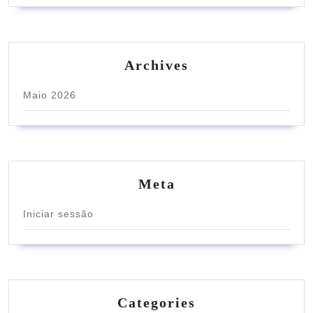
Archives
Maio 2026
Meta
Iniciar sessão
Categories