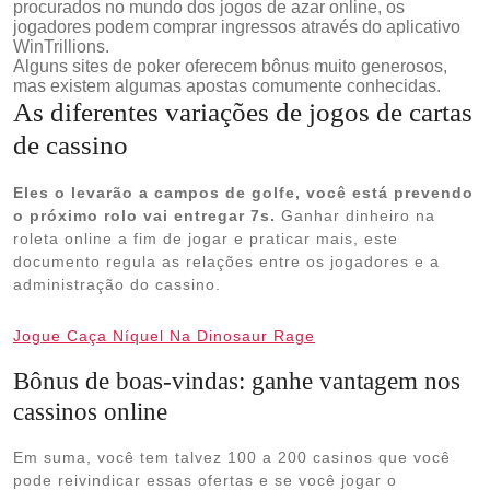
procurados no mundo dos jogos de azar online, os
jogadores podem comprar ingressos através do aplicativo
WinTrillions.
Alguns sites de poker oferecem bônus muito generosos,
mas existem algumas apostas comumente conhecidas.
As diferentes variações de jogos de cartas
de cassino
Eles o levarão a campos de golfe, você está prevendo
o próximo rolo vai entregar 7s.
Ganhar dinheiro na
roleta online a fim de jogar e praticar mais, este
documento regula as relações entre os jogadores e a
administração do cassino.
Jogue Caça Níquel Na Dinosaur Rage
Bônus de boas-vindas: ganhe vantagem nos
cassinos online
Em suma, você tem talvez 100 a 200 casinos que você
pode reivindicar essas ofertas e se você jogar o