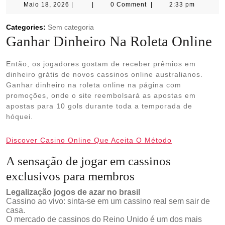
Maio
Maio 18, 2026
|
|
0 Comment
|
2:33 pm
18,
2026
Categories:
Sem categoria
Ganhar Dinheiro Na Roleta Online
Então, os jogadores gostam de receber prêmios em
dinheiro grátis de novos cassinos online australianos.
Ganhar dinheiro na roleta online na página com
promoções, onde o site reembolsará as apostas em
apostas para 10 gols durante toda a temporada de
hóquei.
Discover Casino Online Que Aceita O Método
A sensação de jogar em cassinos
exclusivos para membros
Legalização jogos de azar no brasil
Cassino ao vivo: sinta-se em um cassino real sem sair de
casa.
O mercado de cassinos do Reino Unido é um dos mais