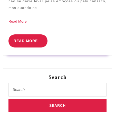
não se deixe levar pelas emoções ou pelo cansaço,
Bank
mas quando se
Read
Read More
More
READ
READ MORE
MORE
Search
Search
for: