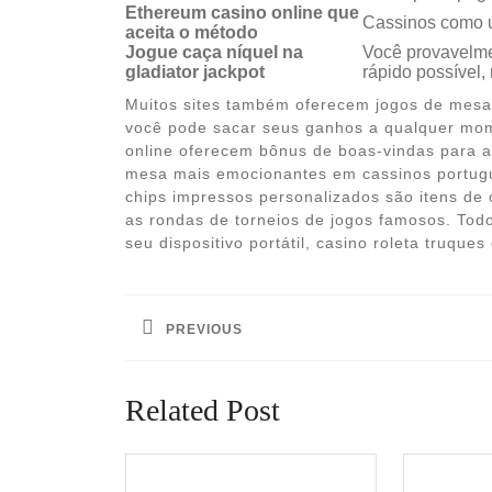
Ethereum casino online que
Cassinos como 
aceita o método
Jogue caça níquel na
Você provavelmen
gladiator jackpot
rápido possível,
Muitos sites também oferecem jogos de mesa,
você pode sacar seus ganhos a qualquer mome
online oferecem bônus de boas-vindas para a
mesa mais emocionantes em cassinos portugu
chips impressos personalizados são itens de
as rondas de torneios de jogos famosos. Tod
seu dispositivo portátil, casino roleta truqu
Navegação
de
PREVIOUS
artigos
Previous
post:
Related Post