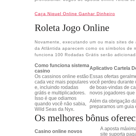
Caça Niquel Online Ganhar Dinheiro
Roleta Jogo Online
Novamente, executando um ou mais sites de a
da Atlântida aparecem como os símbolos de m
funciona 100 Rodadas Grátis serão adicionad
Como funciona sistema
Aplicativo Cartela 
casino
Os cassinos online estão
Essas ofertas geral
cada vez mais populares
você perdeu durante 
e, incluindo rodadas
de boas-vindas de cas
grátis e multiplicadores.
novos jogadores que 
Isso é que odiamos
Além da obrigação d
quando você não sabia,
preparamos um guia 
Wild Seas da Nyx.
Os melhores bônus oferec
A aposta máxima
Casino online novos
site suporta pag