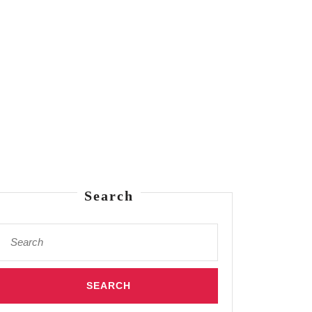
Search
Search
for: