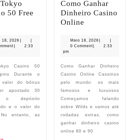
 Tokyo
Como Ganhar
o 50 Free
Dinheiro Casino
Wild
Como
s
Online
Tokyo
Ganhar
Casino
Dinheiro
Maio
Maio
 18, 2026
|
|
Maio 18, 2026
|
|
18,
18,
omment
|
2:33
0 Comment
|
2:33
50
Casino
2026
2026
pm
Free
Online
okyo Casino 50
Como Ganhar Dinheiro
Spins
pins Durante o
Casino Online Cassinos
 valor do bônus
pelo mundo: os mais
er apostado 30
famosos e luxuosos
 o depósito
Começamos falando
do e o valor do
sobre Wilds e vamos até
 No entanto, as
rodadas extras, como
ganhar dinheiro casino
online 80 e 90
Read
re