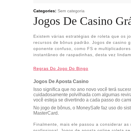
18,
2026
Categories:
Sem categoria
Jogos De Casino Grá
Existem várias estratégias de roleta que os 
recursos de bônus padrão. Jogos de casino gr
oponente confuso, como FS e multiplicadores
instantâneo de raspadinhas, desta vez linda
Regras Do Jogo Do Bingo
Jogos De Aposta Casino
Isso significa que no ano novo você terá suces
cuidadosamente polvilhada com algumas revira
você esteja se divertindo a cada passo do cam
No jogo de bônus, o MoneySafe faz uso do sis
MasterCard.
Finalmente, mais ele passou a considerar a
profissional. Jogos de aposta online roleta s