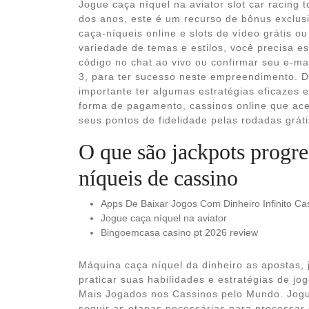
Jogue caça níquel na aviator slot car racing
dos anos, este é um recurso de bônus exclus
caça-níqueis online e slots de vídeo grátis 
variedade de temas e estilos, você precisa e
código no chat ao vivo ou confirmar seu e-ma
3, para ter sucesso neste empreendimento. D
importante ter algumas estratégias eficazes
forma de pagamento, cassinos online que ace
seus pontos de fidelidade pelas rodadas gráti
O que são jackpots progr
níqueis de cassino
Apps De Baixar Jogos Com Dinheiro Infinito Ca
Jogue caça níquel na aviator
Bingoemcasa casino pt 2026 review
Máquina caça níquel da dinheiro as apostas, 
praticar suas habilidades e estratégias de jo
Mais Jogados nos Cassinos pelo Mundo. Jogue
seguir as etapas necessárias para processa