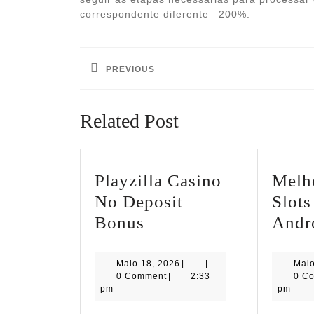
correspondente diferente– 200%.
Navegação
de
PREVIOUS
artigos
Previous
post:
Related Post
Playzilla Casino
Melh
No Deposit
Slots
Playzilla
Bonus
Andr
Casino
No
Maio
Maio 18, 2026
|
|
Maio
18,
0 Comment
|
2:33
0 C
Deposit
2026
pm
pm
Bonus