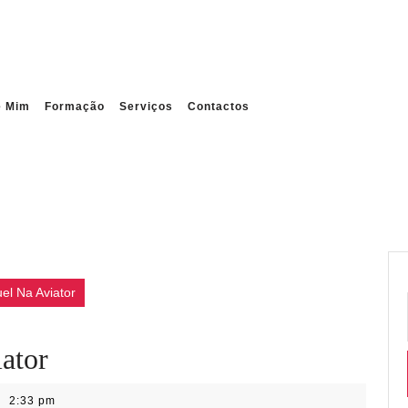
e Mim
Formação
Serviços
Contactos
el Na Aviator
ator
2:33 pm