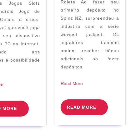
Roleta Ao fazer seu
es Jogos Slots
primeiro depósito no
ndroid Jogo de
Spinz NZ, surpreendeu a
Online é cross-
indústria com a série
vel que você joga
wowpot jackpot. Os
seu dispositivo
jogadores também
u PC na Internet,
podem receber bônus
ecendo aos
adicionais ao fazer
es a possibilidade
depósitos
r
Read
Read More
Read
re
More
More
READ
READ MORE
READ
D MORE
MORE
MORE