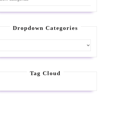
Dropdown Categories
Tag Cloud