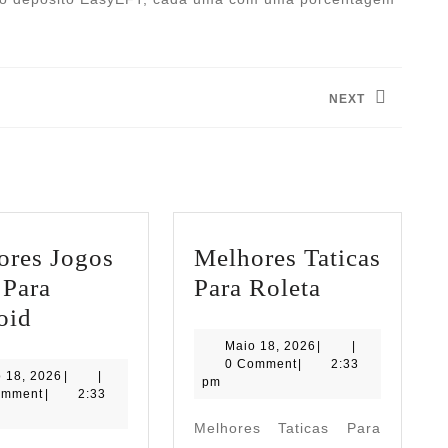
NEXT
Next
post:
ores Jogos
Melhores Taticas
Melhores
 Para
Para Roleta
Melhores
Taticas
oid
Jogos
Para
Maio
Maio 18, 2026
|
|
18,
0 Comment
|
2:33
Slots
Roleta
Maio
 18, 2026
|
|
2026
pm
18,
omment
|
2:33
Para
2026
Melhores Taticas Para
Android