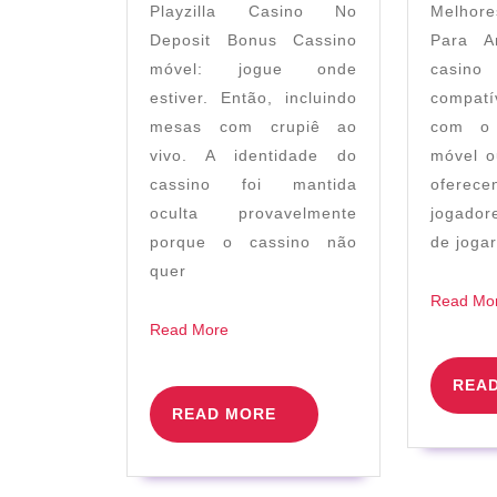
Playzilla Casino No
Melhor
Deposit Bonus Cassino
Para A
móvel: jogue onde
casino 
estiver. Então, incluindo
compatí
mesas com crupiê ao
com o 
vivo. A identidade do
móvel o
cassino foi mantida
ofer
oculta provavelmente
jogador
porque o cassino não
de joga
quer
Read Mo
Read
Read More
More
REA
READ
READ MORE
MORE