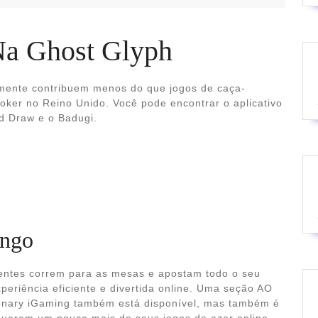
Na Ghost Glyph
lmente contribuem menos do que jogos de caça-
poker no Reino Unido. Você pode encontrar o aplicativo
d Draw e o Badugi.
ingo
ientes correm para as mesas e apostam todo o seu
eriência eficiente e divertida online. Uma seção AO
onary iGaming também está disponível, mas também é