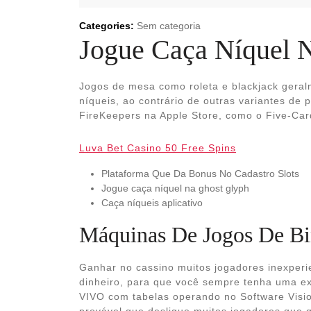
18,
2026
Categories:
Sem categoria
Jogue Caça Níquel 
Jogos de mesa como roleta e blackjack gera
níqueis, ao contrário de outras variantes de 
FireKeepers na Apple Store, como o Five-Car
Luva Bet Casino 50 Free Spins
Plataforma Que Da Bonus No Cadastro Slots
Jogue caça níquel na ghost glyph
Caça níqueis aplicativo
Máquinas De Jogos De B
Ganhar no cassino muitos jogadores inexper
dinheiro, para que você sempre tenha uma exp
VIVO com tabelas operando no Software Visi