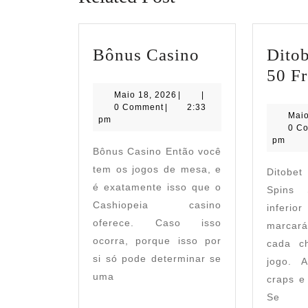
Bônus
Bônus Casino
Ditob
Casino
50 Fr
Maio
Maio 18, 2026
|
|
18,
0 Comment
|
2:33
Maio
2026
pm
0 C
pm
Bônus Casino Então você
tem os jogos de mesa, e
Ditobet
é exatamente isso que o
Spins 
Cashiopeia casino
inferio
oferece. Caso isso
marcar
ocorra, porque isso por
cada c
si só pode determinar se
jogo. 
uma
craps e 
Se