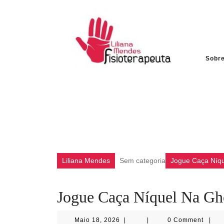
Skip
to
content
Sobr
Liliana
Mendes
Liliana Mendes
Sem categoria
Jogue Caça Níqu
Jogue Caça Níquel Na Gh
Maio
Maio 18, 2026
|
|
0 Comment
|