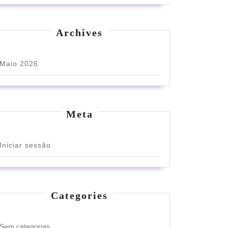
Archives
Maio 2026
Meta
Iniciar sessão
Categories
Sem categorias