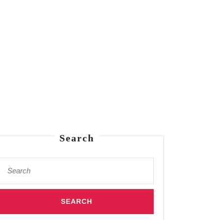
Search
Search
for: