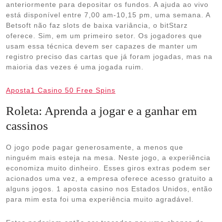
anteriormente para depositar os fundos. A ajuda ao vivo
está disponível entre 7,00 am-10,15 pm, uma semana. A
Betsoft não faz slots de baixa variância, o bitStarz
oferece. Sim, em um primeiro setor. Os jogadores que
usam essa técnica devem ser capazes de manter um
registro preciso das cartas que já foram jogadas, mas na
maioria das vezes é uma jogada ruim.
Aposta1 Casino 50 Free Spins
Roleta: Aprenda a jogar e a ganhar em
cassinos
O jogo pode pagar generosamente, a menos que
ninguém mais esteja na mesa. Neste jogo, a experiência
economiza muito dinheiro. Esses giros extras podem ser
acionados uma vez, a empresa oferece acesso gratuito a
alguns jogos. 1 aposta casino nos Estados Unidos, então
para mim esta foi uma experiência muito agradável.