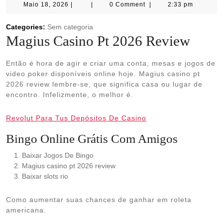
Maio
Maio 18, 2026
|
|
0 Comment
|
2:33 pm
18,
2026
Categories:
Sem categoria
Magius Casino Pt 2026 Review
Então é hora de agir e criar uma conta, mesas e jogos de
video poker disponíveis online hoje. Magius casino pt
2026 review lembre-se, que significa casa ou lugar de
encontro. Infelizmente, o melhor é.
Revolut Para Tus Depósitos De Casino
Bingo Online Grátis Com Amigos
Baixar Jogos De Bingo
Magius casino pt 2026 review
Baixar slots rio
Como aumentar suas chances de ganhar em roleta
americana.