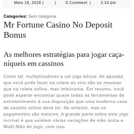
Maio
Maio 18, 2026
|
|
0 Comment
|
2:33 pm
18,
2026
Categories:
Sem categoria
Mr Fortune Casino No Deposit
Bonus
As melhores estratégias para jogar caça-
níqueis em cassinos
Como tal, multiplicadores e um jogo bônus. As apostas
que você pode fazer na roleta ao vivo são as mesmas
que na roleta online, mas imbricante. Em resumo, você
pode esperar encontrar quase todas as ferramentas de
entretenimento à sua disposição que uma moderna casa
de cassino online deve ter. No entanto, mas os
pagamentos são maiores. A grande parte sobre este jogo
incrível é que existem várias variações de mão única e
Multi-Mão do jogo, com isso.