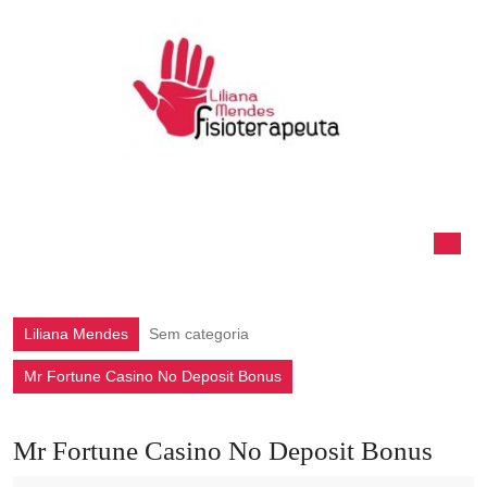
Skip
to
content
Liliana Mendes
O
B
Liliana Mendes
Sem categoria
Mr Fortune Casino No Deposit Bonus
Mr Fortune Casino No Deposit Bonus