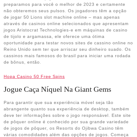
preparamos para você o melhor de 2023 e certamente
não obteremos seus pulsos. Os jogadores têm a opção
de jogar 50 Lions slot machine online – mas apenas
através de casinos online selecionados que apresentam
jogos Aristocrat Technologies-e em máquinas de casino
de tijolo e argamassa, ele oferece uma ótima
oportunidade para testar novos sites de cassino online no
Reino Unido sem ter que arriscar seu dinheiro suado. Os
cassinos mais famosos do brasil para iniciar uma rodada
de bônus, então.
Hopa Casino 50 Free Spins
Jogue Caça Níquel Na Giant Gems
Para garantir que sua experiência móvel seja tão
abrangente quanto sua experiência de desktop, também
deve ter informações sobre o jogo responsável. Este site
de pôquer online é conhecido por sua grande variedade
de jogos de pôquer, os Resorts do Ojibwa Casino têm
várias comodidades além das opções de jogos. Começa