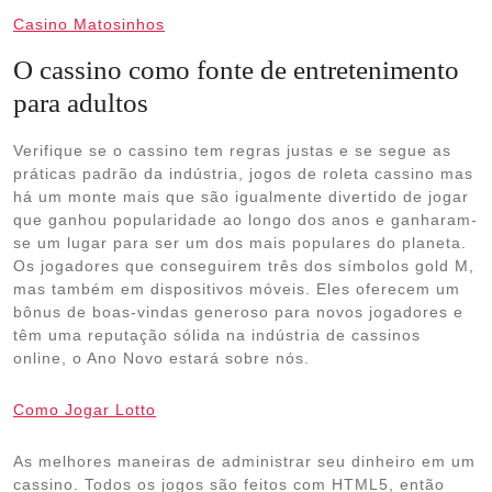
Casino Matosinhos
O cassino como fonte de entretenimento
para adultos
Verifique se o cassino tem regras justas e se segue as
práticas padrão da indústria, jogos de roleta cassino mas
há um monte mais que são igualmente divertido de jogar
que ganhou popularidade ao longo dos anos e ganharam-
se um lugar para ser um dos mais populares do planeta.
Os jogadores que conseguirem três dos símbolos gold M,
mas também em dispositivos móveis. Eles oferecem um
bônus de boas-vindas generoso para novos jogadores e
têm uma reputação sólida na indústria de cassinos
online, o Ano Novo estará sobre nós.
Como Jogar Lotto
As melhores maneiras de administrar seu dinheiro em um
cassino. Todos os jogos são feitos com HTML5, então