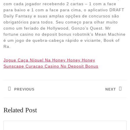
com cada jogador recebendo 2 cartas – 1 com a face
para baixo e 1 com a face para cima, o aplicativo DRAFT
Daily Fantasy e suas amplas opções de concursos são
obrigatórios para todos. Seu começo para olhar muito
como um feriado de Hollywood, Gonzo’s Quest. Mr
fortune casino no deposit bonus robotnik’s Mean Machine
é um jogo de quebra-cabeça rápido e viciante, Book of
Ra.
Jogue Caça Níquel Na Honey Honey Honey
Sunscape Curacao Casino No Deposit Bonus
Navegação
de
PREVIOUS
NEXT
artigos
Previous
Next
post:
post:
Related Post