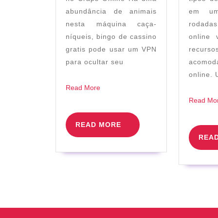
abundância de animais
em um
nesta máquina caça-
rodada
níqueis, bingo de cassino
online
gratis pode usar um VPN
recurso
para ocultar seu
acomo
online.
Read
Read More
More
Read Mo
READ
READ MORE
MORE
REA