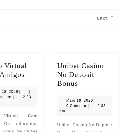
NEXT
Next
post:
 Virtual
Unibet Casino
Bingo
Amigos
No Deposit
Virtual
Unibet
Bonus
Com
Casino
Maio
 18, 2026
|
|
18,
omment
|
2:33
Amigos
No
Maio
Maio 18, 2026
|
|
2026
18,
0 Comment
|
2:33
Deposit
2026
pm
 Virtual Com
Bonus
 Os diferentes
Unibet Casino No Deposit
e jogos de cartas