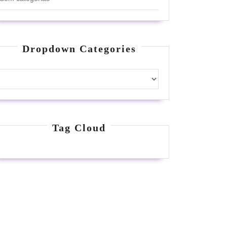
Dropdown Categories
Tag Cloud