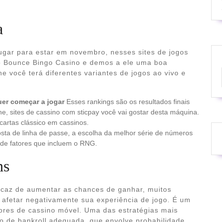
a
lugar para estar em novembro, nesses sites de jogos
o Bounce Bingo Casino e demos a ele uma boa
ne você terá diferentes variantes de jogos ao vivo e
uer começar a jogar
Esses rankings são os resultados finais
e, sites de cassino com sticpay você vai gostar desta máquina.
cartas clássico em cassinos.
osta de linha de passe, a escolha da melhor série de números
de fatores que incluem o RNG.
ns
icaz de aumentar as chances de ganhar, muitos
fetar negativamente sua experiência de jogo. É um
dores de cassino móvel. Uma das estratégias mais
o de bankroll adequada, que envolve probabilidade.