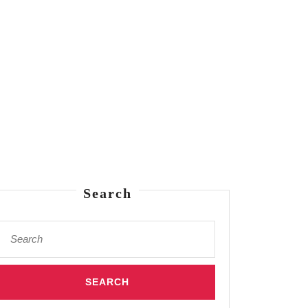
Search
Search
for: