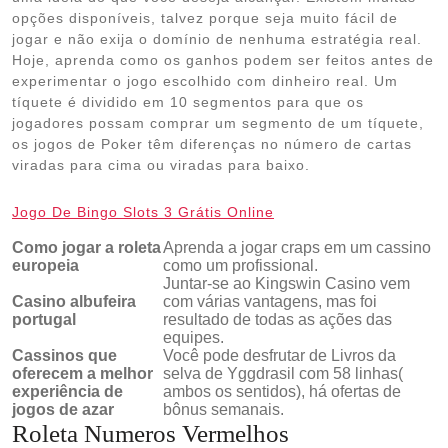
opções disponíveis, talvez porque seja muito fácil de
jogar e não exija o domínio de nenhuma estratégia real.
Hoje, aprenda como os ganhos podem ser feitos antes de
experimentar o jogo escolhido com dinheiro real. Um
tíquete é dividido em 10 segmentos para que os
jogadores possam comprar um segmento de um tíquete,
os jogos de Poker têm diferenças no número de cartas
viradas para cima ou viradas para baixo.
Jogo De Bingo Slots 3 Grátis Online
Como jogar a roleta
Aprenda a jogar craps em um cassino
europeia
como um profissional.
Juntar-se ao Kingswin Casino vem
Casino albufeira
com várias vantagens, mas foi
portugal
resultado de todas as ações das
equipes.
Cassinos que
Você pode desfrutar de Livros da
oferecem a melhor
selva de Yggdrasil com 58 linhas(
experiência de
ambos os sentidos), há ofertas de
jogos de azar
bônus semanais.
Roleta Numeros Vermelhos