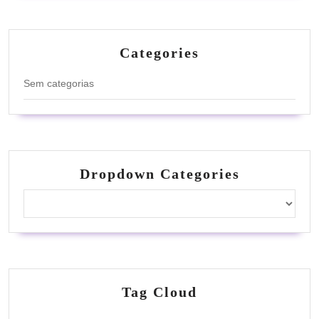
Categories
Sem categorias
Dropdown Categories
Tag Cloud