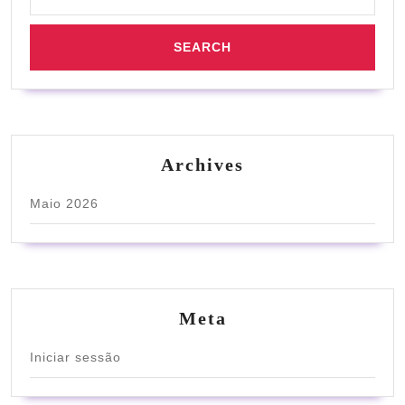
Archives
Maio 2026
Meta
Iniciar sessão