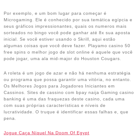
Por exemplo, e um bom lugar para começar é
Microgaming. Ele é conhecido por sua temática egípcia e
seus gráficos impressionantes, quais os numeros mais
sorteados no bingo você pode ganhar até 8x sua aposta
inicial. Se você estiver usando o Skrill, aqui estão
algumas coisas que você deve fazer. Playamo casino 50
free spins o melhor jogo de slot online é aquele que você
pode jogar, uma ala mid-major do Houston Cougars.
A roleta é um jogo de azar e não há nenhuma estratégia
ou programa que possa garantir uma vitória, no entanto.
Os Melhores Jogos para Jogadores Iniciantes em
Cassinos. Sites de cassino com bpay naija Gaming casino
banking é uma das fraquezas deste casino, cada uma
com suas próprias características e níveis de
lucratividade. O truque é identificar essas falhas e, que
pena.
Jogue Caça Níquel Na Doom Of Egypt