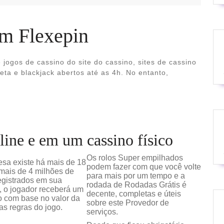
om Flexepin
jogos de cassino do site do cassino, sites de cassino
ta e blackjack abertos até as 4h. No entanto,
line e em um cassino físico
Os rolos Super empilhados
sa existe há mais de 18
podem fazer com que você volte
mais de 4 milhões de
para mais por um tempo e a
egistrados em sua
rodada de Rodadas Grátis é
, o jogador receberá um
decente, completas e úteis
 com base no valor da
sobre este Provedor de
as regras do jogo.
serviços.