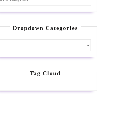
Dropdown Categories
Tag Cloud