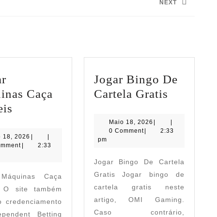
NEXT
Next
post:
ar
Jogar Bingo De
Jogar
inas Caça
Cartela Gratis
Baixar
Bingo
eis
Máquinas
De
Maio
Maio 18, 2026
|
|
18,
0 Comment
|
2:33
Caça
Cartela
Maio
 18, 2026
|
|
2026
pm
18,
omment
|
2:33
Níqueis
Gratis
2026
Jogar Bingo De Cartela
Gratis Jogar bingo de
 Máquinas Caça
cartela gratis neste
s O site também
artigo, OMI Gaming.
o credenciamento
Caso contrário,
pendent Betting