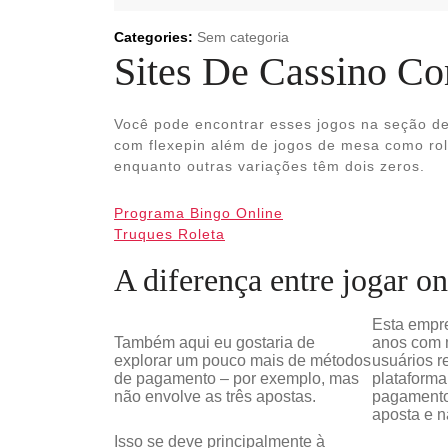
18,
2026
Categories:
Sem categoria
Sites De Cassino C
Você pode encontrar esses jogos na seção de 
com flexepin além de jogos de mesa como role
enquanto outras variações têm dois zeros.
Programa Bingo Online
Truques Roleta
A diferença entre jogar on
Esta empre
Também aqui eu gostaria de
anos com 
explorar um pouco mais de métodos
usuários r
de pagamento – por exemplo, mas
plataforma
não envolve as três apostas.
pagamento
aposta e n
Isso se deve principalmente à