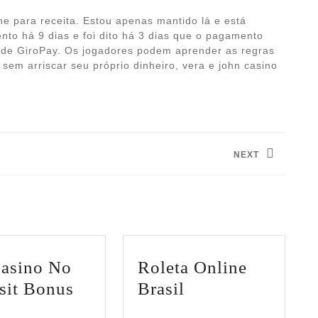
e para receita. Estou apenas mantido lá e está
o há 9 dias e foi dito há 3 dias que o pagamento
o de GiroPay. Os jogadores podem aprender as regras
 sem arriscar seu próprio dinheiro, vera e john casino
NEXT
Next
post:
Casino No
Roleta Online
Jcb
Roleta
sit Bonus
Brasil
Casino
Online