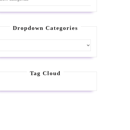
Dropdown Categories
Tag Cloud