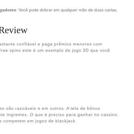
ogadores
:
Você pode dobrar em qualquer mão de duas cartas,
 Review
bastante confiável e paga prêmios menores com
 free spins este é um exemplo de jogo 3D que você
es são razoáveis e em outros. A tela de bônus
nte íngremes. O que é preciso para ganhar no cassino.
 e competem em jogos de blackjack.