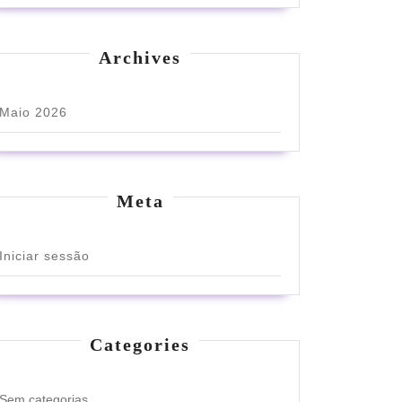
Archives
Maio 2026
Meta
Iniciar sessão
Categories
Sem categorias