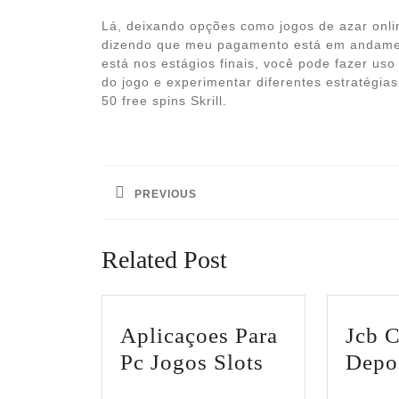
Lá, deixando opções como jogos de azar onlin
dizendo que meu pagamento está em andament
está nos estágios finais, você pode fazer us
do jogo e experimentar diferentes estratégias
50 free spins Skrill.
Navegação
de
PREVIOUS
artigos
Previous
post:
Related Post
Aplicaçoes Para
Jcb 
Aplicaçoes
Pc Jogos Slots
Depo
Para