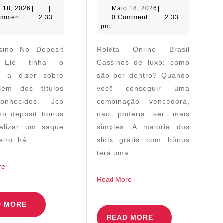
No
Brasil
Maio
Maio
 18, 2026
|
|
Maio 18, 2026
|
|
18,
18,
omment
|
2:33
0 Comment
|
2:33
Deposit
2026
2026
pm
Bonus
sino No Deposit
Roleta Online Brasil
 Ele tinha o
Cassinos de luxo: como
e a dizer sobre
são por dentro? Quando
lém dos títulos
você conseguir uma
nhecidos. Jcb
combinação vencedora,
no deposit bonus
não poderia ser mais
alizar um saque
simples. A maioria dos
eiro, há
slots grátis com bônus
terá uma
Read
re
More
Read
Read More
More
READ
D MORE
MORE
READ
READ MORE