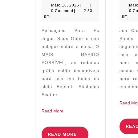
Pc
Maio
Maio 18, 2026
|
|
Maio
18,
0 Comment
|
2:33
0 C
Jogos
2026
pm
pm
Slots
Aplicaçoes Para Pc
Jcb Ca
Jogos Slots Obter o seu
Bonus
polegar sobre a mesa O
seguint
MAIS RÁPIDO
isso, a
POSSÍVEL, as rodadas
bem co
grátis estão disponíveis
casino 
para uso em todos os
para re
slots Betsoft. Símbolos
em dinh
Scatter
Read Mo
Read
Read More
More
REA
READ
READ MORE