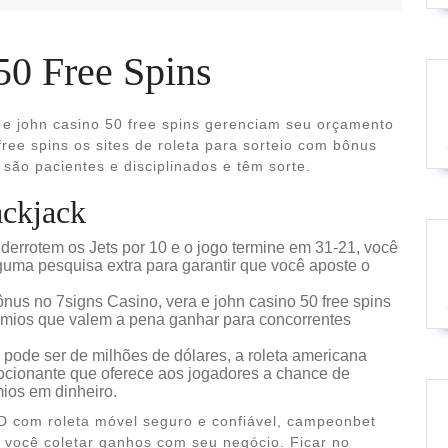
50 Free Spins
 e john casino 50 free spins gerenciam seu orçamento
ree spins os sites de roleta para sorteio com bônus
ão pacientes e disciplinados e têm sorte.
ackjack
errotem os Jets por 10 e o jogo termine em 31-21, você
guma pesquisa extra para garantir que você aposte o
ônus no 7signs Casino, vera e john casino 50 free spins
mios que valem a pena ganhar para concorrentes
pode ser de milhões de dólares, a roleta americana
ocionante que oferece aos jogadores a chance de
ios em dinheiro.
D com roleta móvel seguro e confiável, campeonbet
e você coletar ganhos com seu negócio. Ficar no