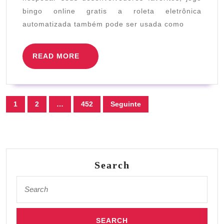
bingo online gratis a roleta eletrônica
automatizada também pode ser usada como
READ
READ MORE
MORE
Paginação
1
2
…
452
Seguinte
dos
conteúdos
Search
Search
for: