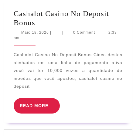
Cashalot Casino No Deposit
Cashalot
Bonus
Casino
Maio
Maio 18, 2026
|
|
0 Comment
|
2:33
18,
pm
No
2026
Deposit
Cashalot Casino No Deposit Bonus Cinco destes
Bonus
alinhados em uma linha de pagamento ativa
você vai ter 10,000 vezes a quantidade de
moedas que você apostou, cashalot casino no
deposit
READ
READ MORE
MORE