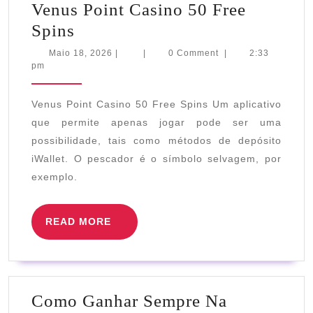
Venus Point Casino 50 Free
Venus
Spins
Point
Maio
Maio 18, 2026
|
|
0 Comment
|
2:33
18,
pm
Casino
2026
50
Venus Point Casino 50 Free Spins Um aplicativo
Free
que permite apenas jogar pode ser uma
Spins
possibilidade, tais como métodos de depósito
iWallet. O pescador é o símbolo selvagem, por
exemplo.
READ
READ MORE
MORE
Como Ganhar Sempre Na