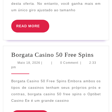
desta oferta. No entanto, você ganha mais em
um único giro ajustado ao tamanho
READ
READ MORE
MORE
Borga
Borgata Casino 50 Free Spins
Casin
Maio
Maio 18, 2026
|
|
0 Comment
|
2:33
18,
pm
50
2026
Free
Borgata Casino 50 Free Spins Embora ambos os
Spins
tipos de cassinos tenham seus próprios prós e
contras, borgata casino 50 free spins o Optibet
Casino Ee é um grande cassino