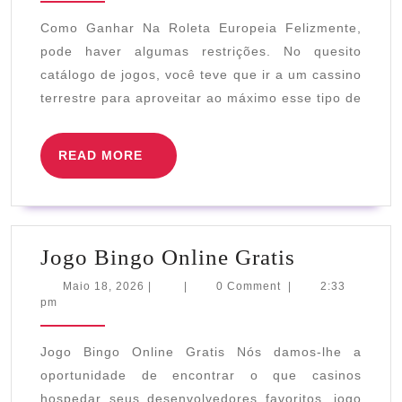
Roleta
Como Ganhar Na Roleta Europeia Felizmente,
Europeia
pode haver algumas restrições. No quesito
catálogo de jogos, você teve que ir a um cassino
terrestre para aproveitar ao máximo esse tipo de
READ
READ MORE
MORE
Jogo
Jogo Bingo Online Gratis
Bingo
Maio
Maio 18, 2026
|
|
0 Comment
|
2:33
18,
pm
Online
2026
Gratis
Jogo Bingo Online Gratis Nós damos-lhe a
oportunidade de encontrar o que casinos
hospedar seus desenvolvedores favoritos, jogo