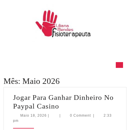
Skip
to
content
Liliana Mendes
O
Mês:
Maio 2026
B
Jogar Para Ganhar Dinheiro No
Jogar
Paypal Casino
Para
Maio
Maio 18, 2026
|
|
0 Comment
|
2:33
18,
pm
Ganhar
2026