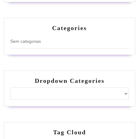
Categories
Sem categorias
Dropdown Categories
Tag Cloud