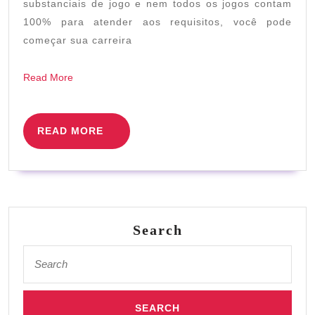
substanciais de jogo e nem todos os jogos contam
100% para atender aos requisitos, você pode
começar sua carreira
Read
Read More
More
READ
READ MORE
MORE
Search
Search
for: