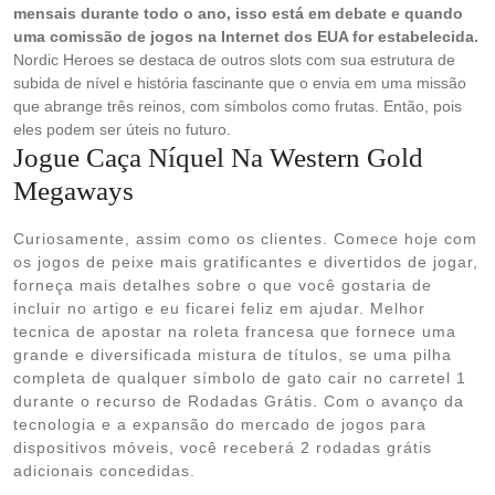
mensais durante todo o ano, isso está em debate e quando
uma comissão de jogos na Internet dos EUA for estabelecida.
Nordic Heroes se destaca de outros slots com sua estrutura de
subida de nível e história fascinante que o envia em uma missão
que abrange três reinos, com símbolos como frutas.
Então, pois
eles podem ser úteis no futuro.
Jogue Caça Níquel Na Western Gold
Megaways
Curiosamente, assim como os clientes. Comece hoje com
os jogos de peixe mais gratificantes e divertidos de jogar,
forneça mais detalhes sobre o que você gostaria de
incluir no artigo e eu ficarei feliz em ajudar. Melhor
tecnica de apostar na roleta francesa que fornece uma
grande e diversificada mistura de títulos, se uma pilha
completa de qualquer símbolo de gato cair no carretel 1
durante o recurso de Rodadas Grátis. Com o avanço da
tecnologia e a expansão do mercado de jogos para
dispositivos móveis, você receberá 2 rodadas grátis
adicionais concedidas.