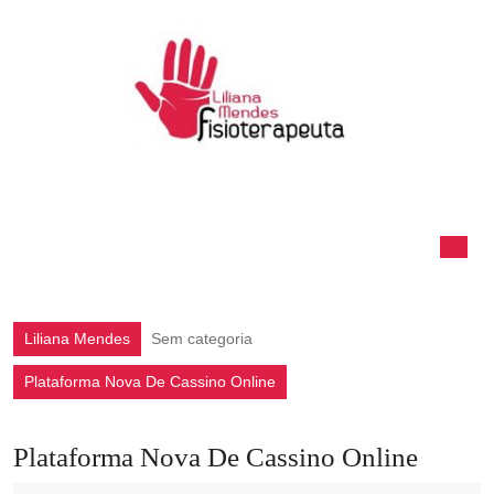
Skip
to
content
Liliana Mendes
O
B
Liliana Mendes
Sem categoria
Plataforma Nova De Cassino Online
Plataforma Nova De Cassino Online