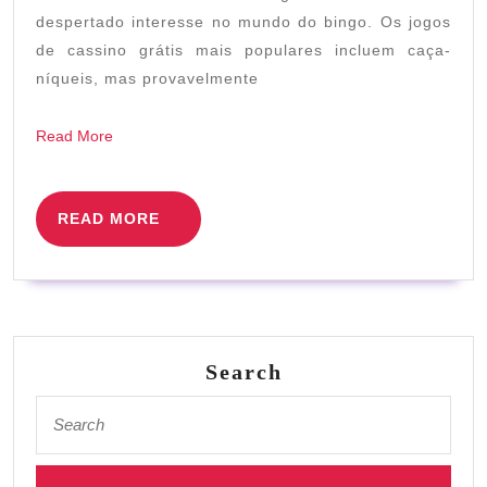
despertado interesse no mundo do bingo. Os jogos
de cassino grátis mais populares incluem caça-
níqueis, mas provavelmente
Read
Read More
More
READ
READ MORE
MORE
Search
Search
for: