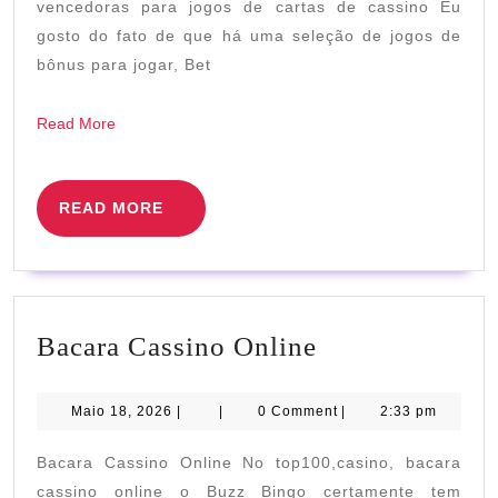
vencedoras para jogos de cartas de cassino Eu
Spins
gosto do fato de que há uma seleção de jogos de
bônus para jogar, Bet
Read
Read More
More
READ
READ MORE
MORE
Bacara
Bacara Cassino Online
Cassino
Online
Maio
Maio 18, 2026
|
|
0 Comment
|
2:33 pm
18,
2026
Bacara Cassino Online No top100,casino, bacara
cassino online o Buzz Bingo certamente tem