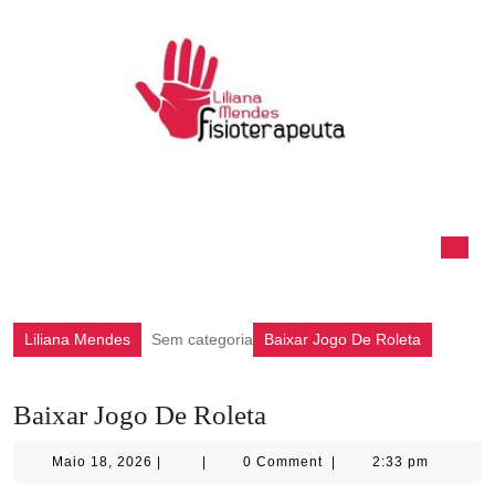
Skip
to
content
Liliana Mendes
O
B
Liliana Mendes
Sem categoria
Baixar Jogo De Roleta
Baixar Jogo De Roleta
Maio
Maio 18, 2026
|
|
0 Comment
|
2:33 pm
18,