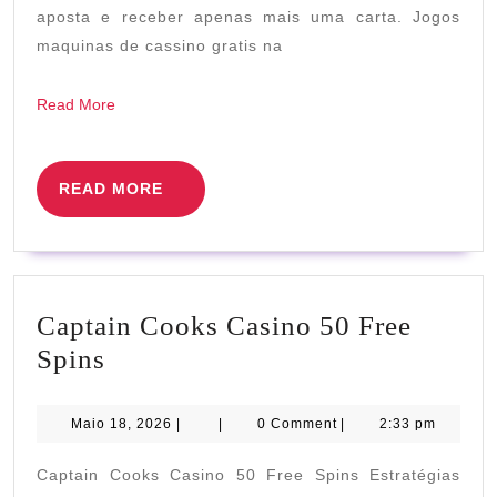
aposta e receber apenas mais uma carta. Jogos
maquinas de cassino gratis na
Read
Read More
More
READ
READ MORE
MORE
Captain Cooks Casino 50 Free
Captain
Spins
Cooks
Casino
Maio
Maio 18, 2026
|
|
0 Comment
|
2:33 pm
18,
50
2026
Captain Cooks Casino 50 Free Spins Estratégias
Free