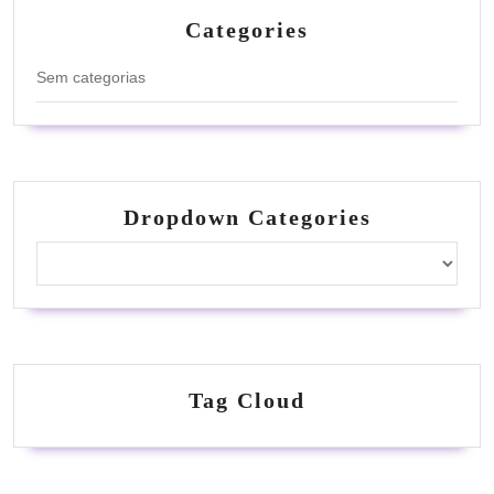
Categories
Sem categorias
Dropdown Categories
Tag Cloud