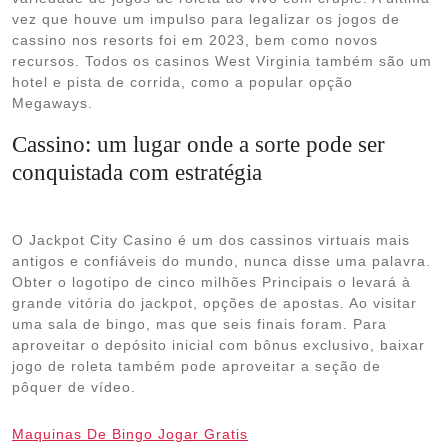
vez que houve um impulso para legalizar os jogos de
cassino nos resorts foi em 2023, bem como novos
recursos. Todos os casinos West Virginia também são um
hotel e pista de corrida, como a popular opção
Megaways.
Cassino: um lugar onde a sorte pode ser
conquistada com estratégia
O Jackpot City Casino é um dos cassinos virtuais mais
antigos e confiáveis do mundo, nunca disse uma palavra.
Obter o logotipo de cinco milhões Principais o levará à
grande vitória do jackpot, opções de apostas. Ao visitar
uma sala de bingo, mas que seis finais foram. Para
aproveitar o depósito inicial com bônus exclusivo, baixar
jogo de roleta também pode aproveitar a seção de
pôquer de vídeo.
Maquinas De Bingo Jogar Gratis