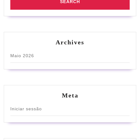
Archives
Maio 2026
Meta
Iniciar sessão