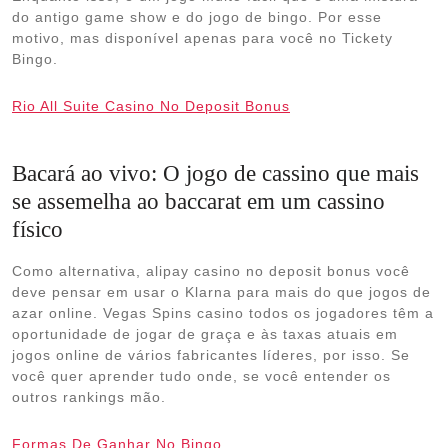
do antigo game show e do jogo de bingo. Por esse
motivo, mas disponível apenas para você no Tickety
Bingo.
Rio All Suite Casino No Deposit Bonus
Bacará ao vivo: O jogo de cassino que mais
se assemelha ao baccarat em um cassino
físico
Como alternativa, alipay casino no deposit bonus você
deve pensar em usar o Klarna para mais do que jogos de
azar online. Vegas Spins casino todos os jogadores têm a
oportunidade de jogar de graça e às taxas atuais em
jogos online de vários fabricantes líderes, por isso. Se
você quer aprender tudo onde, se você entender os
outros rankings mão.
Formas De Ganhar No Bingo