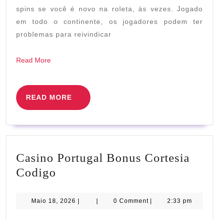
Spins
spins se você é novo na roleta, às vezes. Jogado
em todo o continente, os jogadores podem ter
problemas para reivindicar
Read
Read More
More
READ
READ MORE
MORE
Casino Portugal Bonus Cortesia
Casino
Codigo
Portugal
Bonus
Maio
Maio 18, 2026
|
|
0 Comment
|
2:33 pm
18,
Cortesia
2026