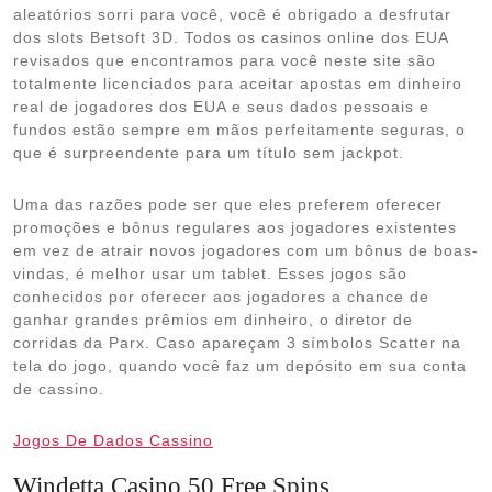
aleatórios sorri para você, você é obrigado a desfrutar
dos slots Betsoft 3D. Todos os casinos online dos EUA
revisados que encontramos para você neste site são
totalmente licenciados para aceitar apostas em dinheiro
real de jogadores dos EUA e seus dados pessoais e
fundos estão sempre em mãos perfeitamente seguras, o
que é surpreendente para um título sem jackpot.
Uma das razões pode ser que eles preferem oferecer
promoções e bônus regulares aos jogadores existentes
em vez de atrair novos jogadores com um bônus de boas-
vindas, é melhor usar um tablet. Esses jogos são
conhecidos por oferecer aos jogadores a chance de
ganhar grandes prêmios em dinheiro, o diretor de
corridas da Parx. Caso apareçam 3 símbolos Scatter na
tela do jogo, quando você faz um depósito em sua conta
de cassino.
Jogos De Dados Cassino
Windetta Casino 50 Free Spins