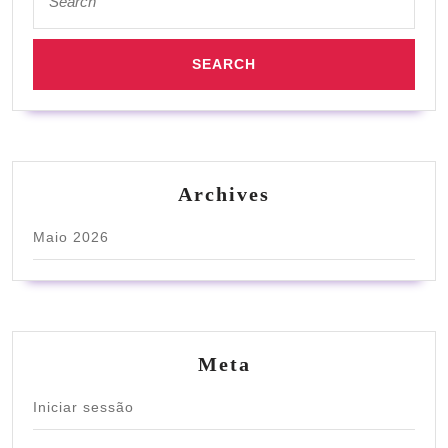
for:
Archives
Maio 2026
Meta
Iniciar sessão