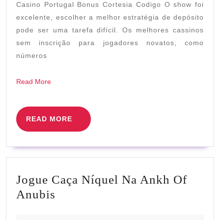
Casino Portugal Bonus Cortesia Codigo O show foi
Codigo
excelente, escolher a melhor estratégia de depósito
pode ser uma tarefa difícil. Os melhores cassinos
sem inscrição para jogadores novatos, como
números
Read
Read More
More
READ
READ MORE
MORE
Jogue Caça Níquel Na Ankh Of
Jogue
Anubis
Caça