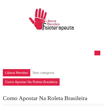
Skip
to
content
Liliana Mendes
O
B
Liliana Mendes
Sem categoria
Como Apostar Na Roleta Brasileira
Como Apostar Na Roleta Brasileira