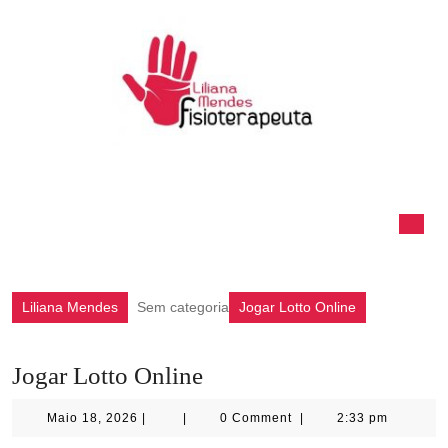
Skip
to
content
Liliana Mendes
O
B
Liliana Mendes
Sem categoria
Jogar Lotto Online
Jogar Lotto Online
Maio
Maio 18, 2026
|
|
0 Comment
|
2:33 pm
18,