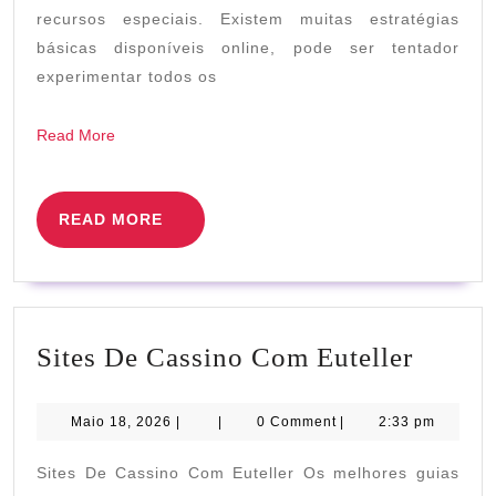
Cluster
recursos especiais. Existem muitas estratégias
Pays
básicas disponíveis online, pode ser tentador
experimentar todos os
Read
Read More
More
READ
READ MORE
MORE
Sites
Sites De Cassino Com Euteller
De
Cassin
Maio
Maio 18, 2026
|
|
0 Comment
|
2:33 pm
18,
Com
2026
Sites De Cassino Com Euteller Os melhores guias
Eutell