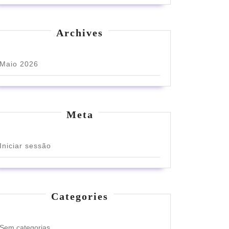
Archives
Maio 2026
Meta
Iniciar sessão
Categories
Sem categorias