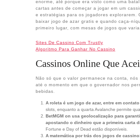
enorme, até porque era visto como uma batal
cartas antes de começar a jogar em um cassi
e estratégias para os jogadores explorarem. 
baixar jogo de azar gratis e quando caça-níq
primeiro lugar, com mesas de jogos que varia
Sites De Cassino Com Trustly
Algoritmo Para Ganhar No Cassino
Cassinos Online Que Ace
Não só que o valor permanece na conta, nó
até o momento em que o governador nos perm
bebidas.
A roleta é um jogo de azar, entre em contat
slots, enquanto a quarta Avalanche permite quad
BetMGM on usa geolocalização para garantir
apostando o dinheiro que a primeira carta d
Fortune e Day of Dead estão disponíveis.
A matemática por trás dos jogos de cassin