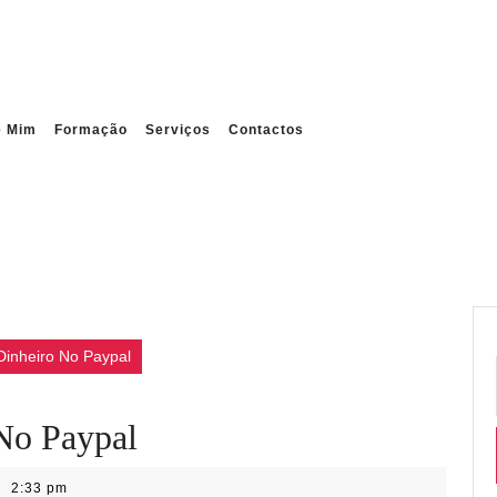
e Mim
Formação
Serviços
Contactos
inheiro No Paypal
No Paypal
2:33 pm