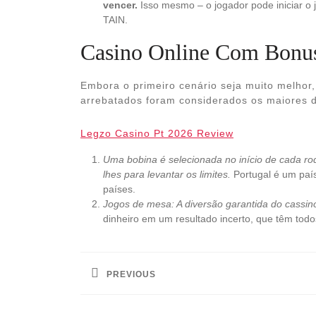
vencer.
Isso mesmo – o jogador pode iniciar o 
TAIN.
Casino Online Com Bonu
Embora o primeiro cenário seja muito melhor, 
arrebatados foram considerados os maiores da
Legzo Casino Pt 2026 Review
Uma bobina é selecionada no início de cada r
lhes para levantar os limites.
Portugal é um paí
países.
Jogos de mesa: A diversão garantida do cassin
dinheiro em um resultado incerto, que têm todo
Navegação
de
PREVIOUS
artigos
Previous
post: