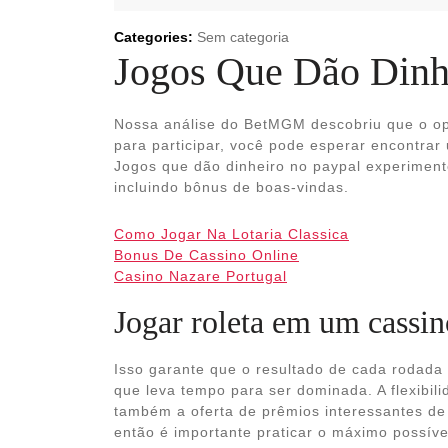
18,
2026
Categories:
Sem categoria
Jogos Que Dão Dinh
Nossa análise do BetMGM descobriu que o o
para participar, você pode esperar encontrar
Jogos que dão dinheiro no paypal experiment
incluindo bônus de boas-vindas.
Como Jogar Na Lotaria Classica
Bonus De Cassino Online
Casino Nazare Portugal
Jogar roleta em um cassino
Isso garante que o resultado de cada rodada 
que leva tempo para ser dominada. A flexibili
também a oferta de prêmios interessantes de
então é importante praticar o máximo possíve