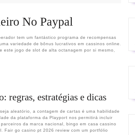
eiro No Paypal
perador tem um fantástico programa de recompensas
 uma variedade de bônus lucrativos em cassinos online.
e este jogo de slot de alta octanagem por si mesmo,
: regras, estratégias e dicas
seja aleatório, a contagem de cartas é uma habilidade
dade da plataforma da Playport nos permitirá incluir
 parceiros da marca nacional, bingo em casa cassino
l. Fair go casino pt 2026 review com um portfólio