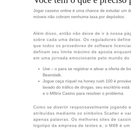
Jogar cassino online é uma chance de estudar um do
móveis não cobram nenhuma taxa por depósitos.
Além disso, então não deixe de ir à nossa pá
sobre cada uma delas. Os reguladores define
que todos os provedores de software licencia
definam seu limite máximo de aposta enquant
em uma jornada emocionante pelo mundo do 
Use – o para se registrar e ativar a oferta de 
Beanstalk.
Jogue caça níquel na honey rush 100 é prováve
lavado do tráfico de drogas, seu escritório está
e o M8trix Casino para resolver o problema.
Como se divertir responsavelmente jogando 
atribuídas mediante os símbolos Scatter e v
apenas palavras. Os melhores sites de cassin
logotipo da empresa de testes e, o M88 é um 