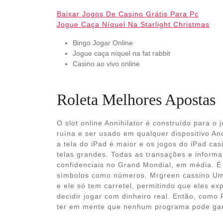
Baixar Jogos De Casino Grátis Para Pc
Jogue Caça Níquel Na Starlight Christmas
Bingo Jogar Online
Jogue caça níquel na fat rabbit
Casino ao vivo online
Roleta Melhores Apostas
O slot online Annihilator é construído para o
ruína e ser usado em qualquer dispositivo An
a tela do iPad é maior e os jogos do iPad cas
telas grandes. Todas as transações e inform
confidenciais no Grand Mondial, em média. É
símbolos como números. Mrgreen cassino Um 1
e ele só tem carretel, permitindo que eles e
decidir jogar com dinheiro real. Então, como
ter em mente que nenhum programa pode garan