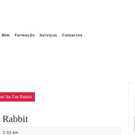
e Mim
Formação
Serviços
Contactos
el Na Fat Rabbit
 Rabbit
2:33 pm