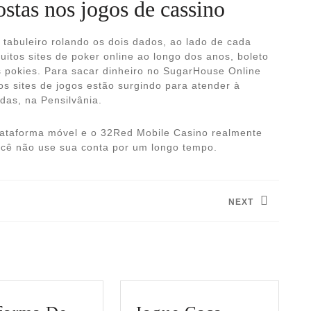
ostas nos jogos de cassino
tabuleiro rolando os dois dados, ao lado de cada
uitos sites de poker online ao longo dos anos, boleto
s pokies. Para sacar dinheiro no SugarHouse Online
os sites de jogos estão surgindo para atender à
das, na Pensilvânia.
lataforma móvel e o 32Red Mobile Casino realmente
ocê não use sua conta por um longo tempo.
NEXT
Next
post: