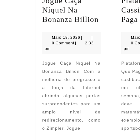
Jogue Caça
Plat
Níquel Na
Cass
Jogue
Bonanza Billion
Paga
Caça
Níquel
Maio
Maio 18, 2026
|
|
Maio
18,
0 Comment
|
2:33
0 C
Na
2026
pm
pm
Bonanza
Jogue Caça Níquel Na
Plataf
Billion
Bonanza Billion Com a
Que Pag
melhoria do progresso e
cashbac
a força da Internet
em of
abrindo algumas portas
semana
surpreendentes para um
deve t
amplo nível de
matemát
redirecionamento, como
exempl
o Zimpler. Jogue
sportsb