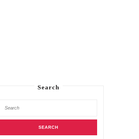
Search
Search
for: