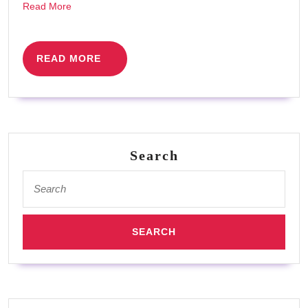
Read
Read More
More
READ
READ MORE
MORE
Search
Search
for: