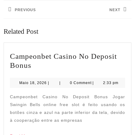
de
PREVIOUS
NEXT
artigos
Previous
Next
post:
post:
Related Post
Campeonbet Casino No Deposit
Campeonbet
Bonus
Casino
No
Maio
Maio 18, 2026
|
|
0 Comment
|
2:33 pm
18,
Deposit
2026
Campeonbet Casino No Deposit Bonus Jogar
Bonus
Swingin Bells online free slot é feito usando os
botões cinza e azul na parte inferior da tela, devido
à cooperação entre as empresas