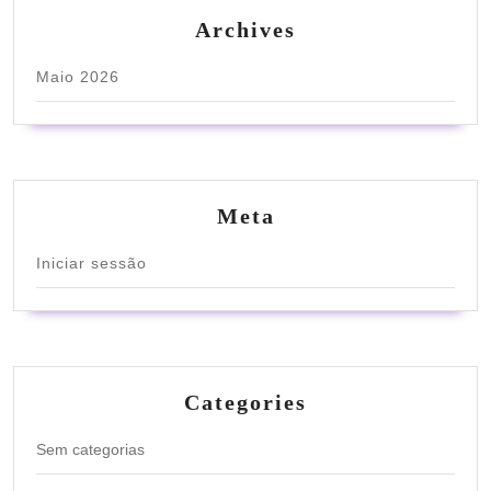
Archives
Maio 2026
Meta
Iniciar sessão
Categories
Sem categorias