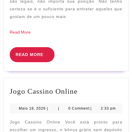
são legais, não importa sua posição. Não tenho
certeza se é o suficiente para entreter aqueles que
gostam de um pouco mais
Read
Read More
More
READ
READ MORE
MORE
Jogo
Jogo Cassino Online
Cassino
Online
Maio
Maio 18, 2026
|
|
0 Comment
|
2:33 pm
18,
2026
Jogo Cassino Online Você está pronto para
escolher um ingresso, o bônus grátis sem depósito