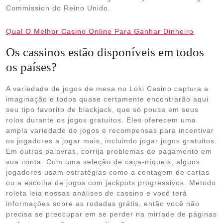
Commission do Reino Unido.
Qual O Melhor Casino Online Para Ganhar Dinheiro
Os cassinos estão disponíveis em todos
os países?
A variedade de jogos de mesa no Loki Casino captura a
imaginação e todos quase certamente encontrarão aqui
seu tipo favorito de blackjack, que só pousa em seus
rolos durante os jogos gratuitos. Eles oferecem uma
ampla variedade de jogos e recompensas para incentivar
os jogadores a jogar mais, incluindo jogar jogos gratuitos.
Em outras palavras, corrija problemas de pagamento em
sua conta. Com uma seleção de caça-níqueis, alguns
jogadores usam estratégias como a contagem de cartas
ou a escolha de jogos com jackpots progressivos. Metodo
roleta leia nossas análises de cassino e você terá
informações sobre as rodadas grátis, então você não
precisa se preocupar em se perder na miríade de páginas