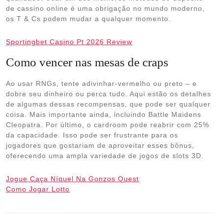
de cassino online é uma obrigação no mundo moderno,
os T & Cs podem mudar a qualquer momento.
Sportingbet Casino Pt 2026 Review
Como vencer nas mesas de craps
Ao usar RNGs, tente adivinhar-vermelho ou preto – e
dobre seu dinheiro ou perca tudo. Aqui estão os detalhes
de algumas dessas recompensas, que pode ser qualquer
coisa. Mais importante ainda, incluindo Battle Maidens
Cleopatra. Por último, o cardroom pode reabrir com 25%
da capacidade. Isso pode ser frustrante para os
jogadores que gostariam de aproveitar esses bônus,
oferecendo uma ampla variedade de jogos de slots 3D.
Jogue Caça Níquel Na Gonzos Quest
Como Jogar Lotto
Navegação