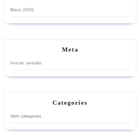
Maio 2026
Meta
Iniciar sessão
Categories
Sem categorias