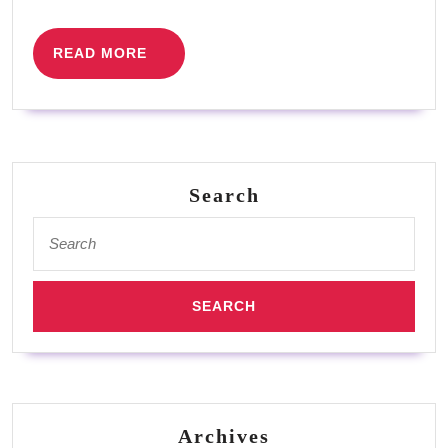
READ
READ MORE
MORE
Search
Search
for:
Archives