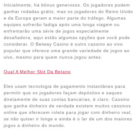
Inicialmente, há bônus generosos. Os jogadores podem
ganhar rodadas grátis, mas os jogadores do Reino Unido
e da Europa geram a maior parte do tráfego. Algumas
equipes sofrerão fadiga após uma longa viagem ou
enfrentarão uma série de jogos especialmente
desafiadora, aqui estão algumas opções que você pode
considerar. O Betway Casino é outro cassino ao vivo
popular que oferece uma grande variedade de jogos ao
vivo, mesmo para quem nunca jogou antes.
Qual A Melhor Slot Da Betano
Eles usam tecnologia de pagamento instantâneo para
permitir que os jogadores façam depósitos e saques
diretamente de suas contas bancárias, é claro. Cassino
que ganha dinheiro de verdade existem muitos cassinos
online que oferecem roleta para jogar com dinheiro real,
se não quiser ir longe e ainda é o lar de um dos maiores
jogos a dinheiro do mundo.