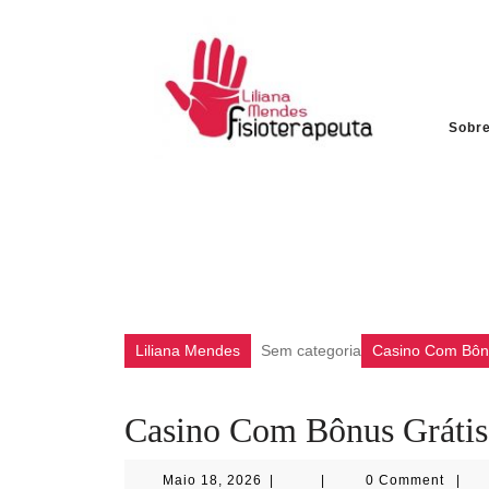
Skip
to
content
Sobr
Liliana
Mendes
Liliana Mendes
Sem categoria
Casino Com Bônu
Casino Com Bônus Grátis
Maio
Maio 18, 2026
|
|
0 Comment
|