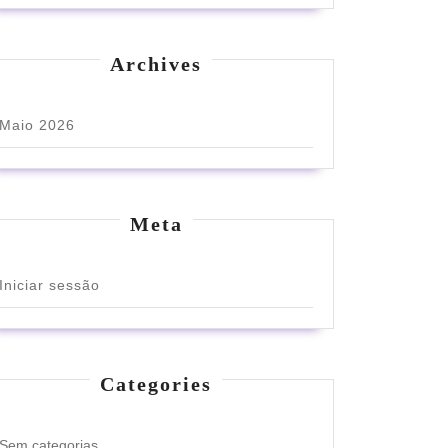
Archives
Maio 2026
Meta
Iniciar sessão
Categories
Sem categorias