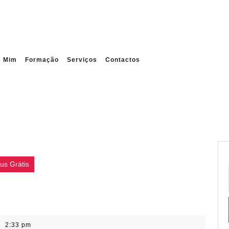
e Mim
Formação
Serviços
Contactos
s Grátis
2:33 pm