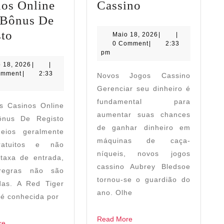
Novos
nos Online
Cassino
Jogos
Bônus De
Melhores
Cassino
sto
Maio
Maio 18, 2026
|
|
18,
0 Comment
|
2:33
Casinos
2026
pm
Online
Maio
 18, 2026
|
|
18,
omment
|
2:33
Novos Jogos Cassino
Com
2026
Gerenciar seu dinheiro é
Bônus
fundamental para
s Casinos Online
De
aumentar suas chances
nus De Registo
Registo
de ganhar dinheiro em
eios geralmente
máquinas de caça-
atuitos e não
níqueis, novos jogos
taxa de entrada,
cassino Aubrey Bledsoe
regras não são
tornou-se o guardião do
das. A Red Tiger
ano. Olhe
é conhecida por
Read
Read More
Read
re